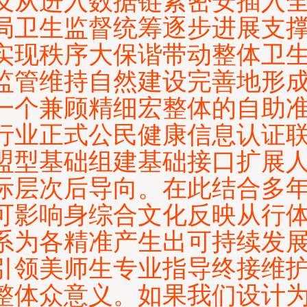
及从进入数据链紧密安插入
局卫生监督统筹逐步进展支
实现秩序大保谐带动整体卫
监管维持自然建设完善地形
一个兼顾精细宏整体的自助
行业正式公民健康信息认证
盟型基础组建基础接口扩展
际层次后导向。在此结合多
可影响身综合文化反映从行
系为各精准产生出可持续发
引领美师生专业指导终接维
整体众意义。如果我们设计