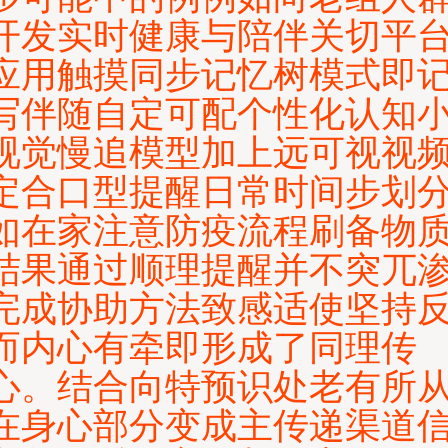
开发实时健康与陪伴关切平
应用触摸同步记忆树模式即
写伴随自定可配个性化认知
视觉慢追模型加上远可视视
定合口型提醒日常时间步划
如在家注意防疫流程刷备物
结果通过顺理提醒并不突兀
完成协助方法致感适使坚持
而内心有牵即形成了同理传
心。结合向特预识处老有所
在身心部分变成主传递渠道