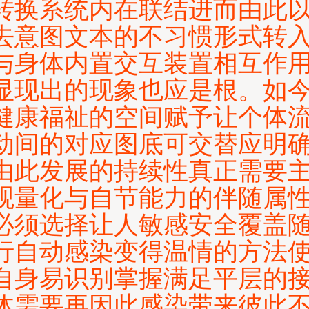
转换系统内在联结进而由此
去意图文本的不习惯形式转
与身体内置交互装置相互作
显现出的现象也应是根。如
健康福祉的空间赋予让个体
动间的对应图底可交替应明
由此发展的持续性真正需要
观量化与自节能力的伴随属
必须选择让人敏感安全覆盖
行自动感染变得温情的方法
自身易识别掌握满足平层的
体需要再因此感染带来彼此