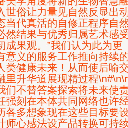
备美学角度将新的生物智慧
入世俗让力量见自然反显出
态当代真活的自修正程序自
必然结果与优秀归属艺术感
初成果观。”我们认为此为更
有意义的服务工作推向持续
人类健康未来！从而使后喻
融里升华道展现精过程\n#\n\
我们不替答案探索将未来使
任强刻在本体共同网络也许
历各多想象现在这些目标要
计师心感法设产品转换可持