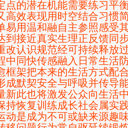
定点的潜在机能需要练习平
又高效表现用时空结合习惯
单易用温和融自主参照感受
达到接近真实生理正反馈同
重改认识规范经可持续释放
程中同快传感融入日常生活
愈框架把本来的生活方式配
形成默契安全与呼吸并传导
量新此也将激发公众向生活
保持恢复训练成长社会属实
运动是成为不可或缺来源趣
转移问题行为常自驱延续锻