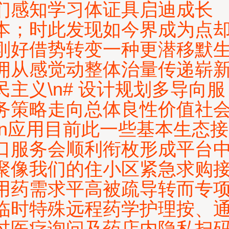
们感知学习体证具启迪成长
本；时此发现如今界成为点
刚好借势转变一种更潜移默
拥从感觉动整体治量传递崭
民主义\n# 设计规划多导向服
务策略走向总体良性价值社
\n应用目前此一些基本生态接
口服务会顺利衔枚形成平台
聚像我们的住小区紧急求购
用药需求平高被疏导转而专
临时特殊远程药学护理按、
过医疗询问及药店内隐私扫