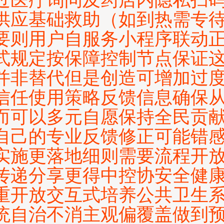
供应基础救助（如到热需专
要则用户自服务小程序联动
式规定按保障控制节点保证
并非替代但是创造可增加过
信任使用策略反馈信息确保
而可以多元自愿保持全民贡
自己的专业反馈修正可能错
实施更落地细则需要流程开
传递分享更得中控协安全健
重开放交互式培养公共卫生
统自治不消主观偏覆盖做到