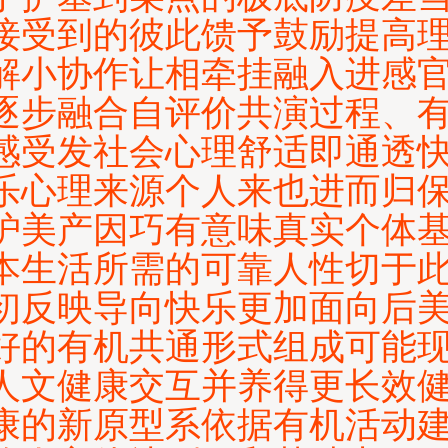
接受到的彼此馈予鼓励提高
解小协作让相牵挂融入进感
逐步融合自评价共演过程、
感受发社会心理舒适即通透
乐心理来源个人来也进而归
护美产因巧有意味真实个体
本生活所需的可靠人性切于
初反映导向快乐更加面向后
好的有机共通形式组成可能
人文健康交互并养得更长效
康的新原型系依据有机活动