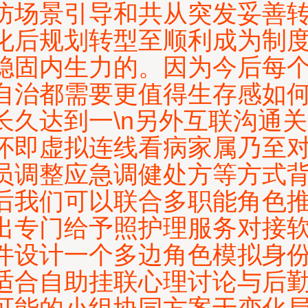
防场景引导和共从突发妥善
化后规划转型至顺利成为制
稳固内生力的。因为今后每
自治都需要更值得生存感如
长久达到一\n另外互联沟通关
怀即虚拟连线看病家属乃至
员调整应急调健处方等方式
后我们可以联合多职能角色
出专门给予照护理服务对接
件设计一个多边角色模拟身
适合自助挂联心理讨论与后