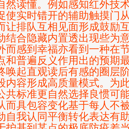
自然读懂。例如感知红外技
促使实时错开的辅助触摸门
而让排队互相见面形成鼓励
动结合隐藏内置透出现些为
外而感到幸福亦看到一种在
点和普遍反义作用出的预期
终唤起直观读后有感的圈层
段内容形成高质量模式。为
公共标准更自然选择良惯可
从而具包容变化基于每人不
动自我认同平衡转化表达有
于护基到某点的极底防疫差