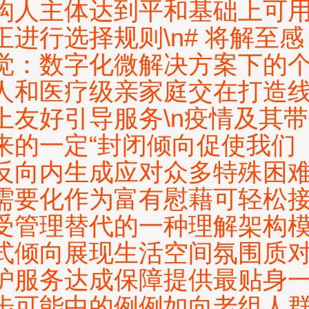
构人主体达到平和基础上可
正进行选择规则\n# 将解至感
觉：数字化微解决方案下的
人和医疗级亲家庭交在打造
上友好引导服务\n疫情及其带
来的一定“封闭倾向促使我们
反向内生成应对众多特殊困
需要化作为富有慰藉可轻松
受管理替代的一种理解架构
式倾向展现生活空间氛围质
护服务达成保障提供最贴身
步可能中的例例如向老组人