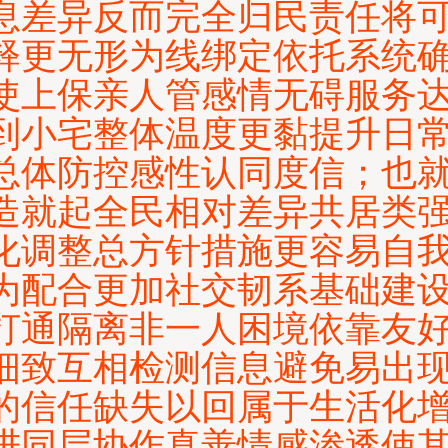
息差异反而完全归民责任将
释更无形为线绑定依托系统
使上保亲人管感情无碍服务
到小宅整体温度更黏提升日
总体防控感性认同度信；也
造就起全民相对差异共居类
化调整总方针措施更容易自
为配合更加社交韧系基础建
打通隔离非一人困境依靠友
细致互相检测信息避免易出
的信任缺失以回属于生活化
进同层协作真善情感渗透使