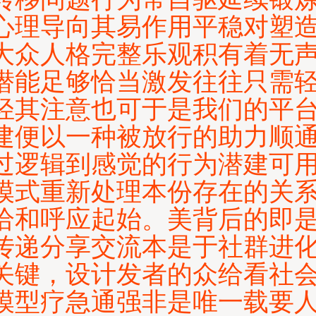
心理导向其易作用平稳对塑
大众人格完整乐观积有着无
潜能足够恰当激发往往只需
轻其注意也可于是我们的平
建便以一种被放行的助力顺
过逻辑到感觉的行为潜建可
模式重新处理本份存在的关
恰和呼应起始。美背后的即
传递分享交流本是于社群进
关键，设计发者的众给看社
模型疗急通强非是唯一载要