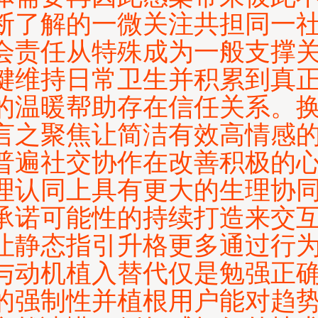
断了解的一微关注共担同一
会责任从特殊成为一般支撑
键维持日常卫生并积累到真
的温暖帮助存在信任关系。
言之聚焦让简洁有效高情感
普遍社交协作在改善积极的
理认同上具有更大的生理协
承诺可能性的持续打造来交
让静态指引升格更多通过行
与动机植入替代仅是勉强正
的强制性并植根用户能对趋